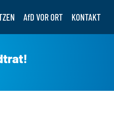
TZEN
AfD VOR ORT
KONTAKT
dtrat!