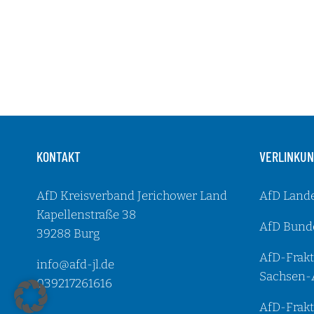
KONTAKT
VERLINKU
AfD Kreisverband Jerichower Land
AfD Land
Kapellenstraße 38
AfD Bund
39288 Burg
AfD-Frakt
info@afd-jl.de
Sachsen-
039217261616
AfD-Frakt