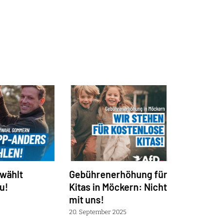
wählt
Gebührenerhöhung für
Dank Af
au!
Kitas in Möckern: Nicht
Städtisc
mit uns!
Burg bal
20. September 2025
30. Juli 202