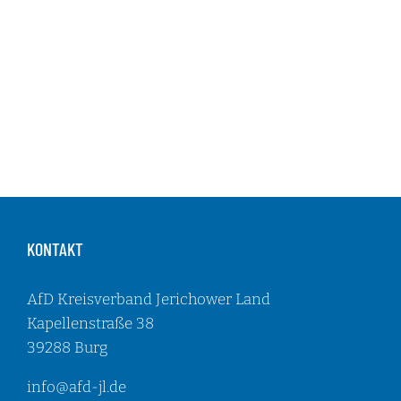
KONTAKT
AfD Kreisverband Jerichower Land
Kapellenstraße 38
39288 Burg
info@afd-jl.de