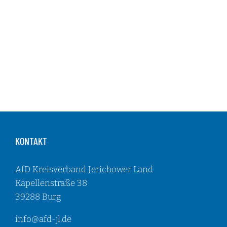
KONTAKT
AfD Kreisverband Jerichower Land
Kapellenstraße 38
39288 Burg
info@afd-jl.de