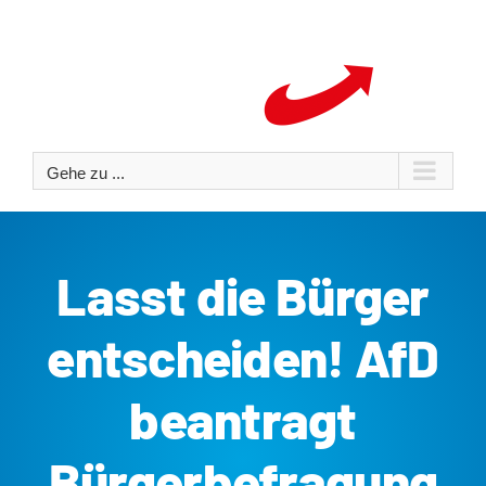
Zum
Inhalt
springen
Gehe zu ...
Lasst die Bürger
entscheiden! AfD
beantragt
Bürgerbefragung